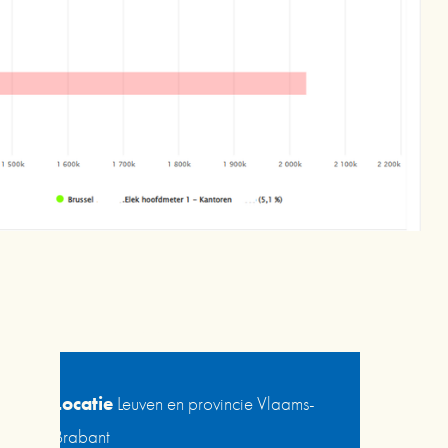
Projectfiche
Locatie
Leuven en provincie Vlaams-
Brabant