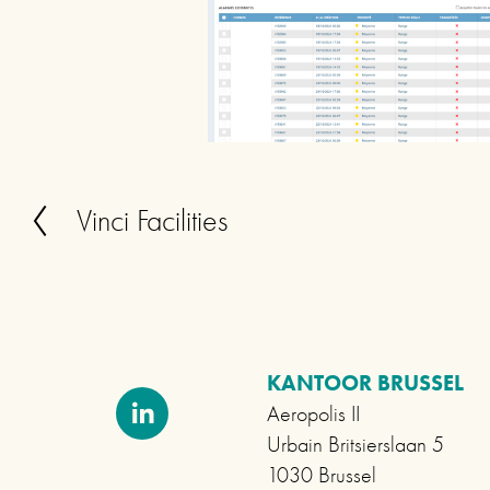
Vinci Facilities
V
o
r
i
g
KANTOOR BRUSSEL
e
Aeropolis II
Urbain Britsierslaan 5
1030 Brussel