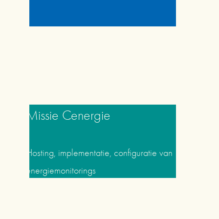
Uitvoering
 2007 – heden
Missie Cenergie
Hosting, implementatie, configuratie van 
energiemonitorings