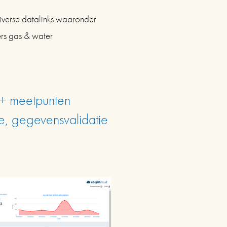
iverse datalinks waaronder 
rs gas & water 
 meetpunten
e, gegevensvalidatie 