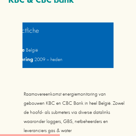
Projectfiche
Locatie
 België
Uitvoering
 2009 – heden
Raamovereenkomst energiemonitoring van 
gebouwen KBC en CBC Bank in heel België. Zowel 
de hoofd- als submeters via diverse datalinks 
waaronder loggers, GBS, netbeheerders en 
leveranciers gas & water 