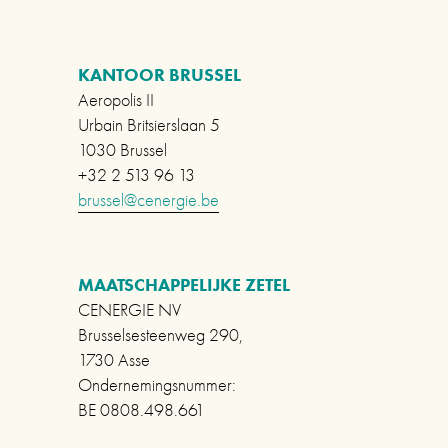
g
i
e
g
n
KANTOOR BRUSSEL
e
d
Aeropolis II
e
Urbain Britsierslaan 5
1030 Brussel
+32 2 513 96 13
brussel@cenergie.be
MAATSCHAPPELIJKE ZETEL      
CENERGIE NV
Brusselsesteenweg 290,                          
1730 Asse                             
Ondernemingsnummer:                                       
BE 0808.498.661 