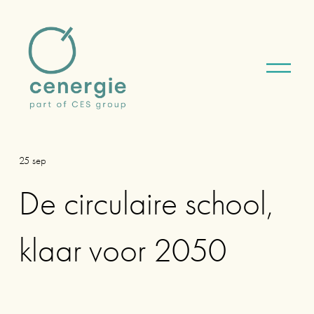
M
e
n
u
o
p
e
n
25 sep
e
n
De circulaire school,
klaar voor 2050