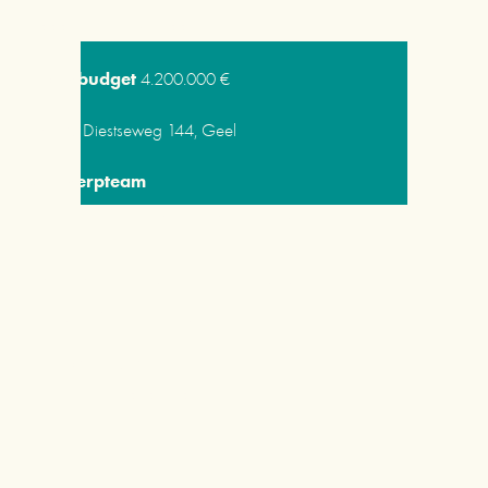
2.000 m2 + kelder 500 m2
Bouwbudget
 4.200.000 €
Adres 
Diestseweg 144, Geel
Ontwerpteam
Bouwheer: OCMW - CAW De Kempen
Architect: Architects in Motion
Advies duurzaam bouwen, ontwerp speciale technieken & 
energie advies: Cenergie
Uitvoeringstermijn 
Bouwwerken 2020 - 2022