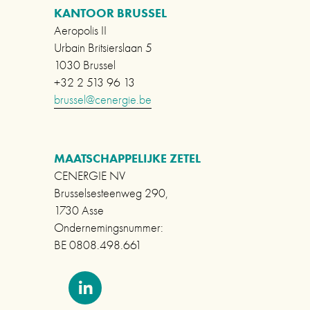
KANTOOR BRUSSEL
d
Aeropolis II
e
Urbain Britsierslaan 5
1030 Brussel
+32 2 513 96 13
brussel@cenergie.be
MAATSCHAPPELIJKE ZETEL      
CENERGIE NV
Brusselsesteenweg 290,                          
1730 Asse                             
Ondernemingsnummer:                                       
BE 0808.498.661 