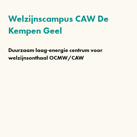
Welzijnscampus CAW De 
Kempen Geel
Duurzaam laag-energie centrum voor 
welzijnsonthaal OCMW/CAW
Projectfiche
Aard van het gebouw 
Laag-energie gebouw
Oppervlakte