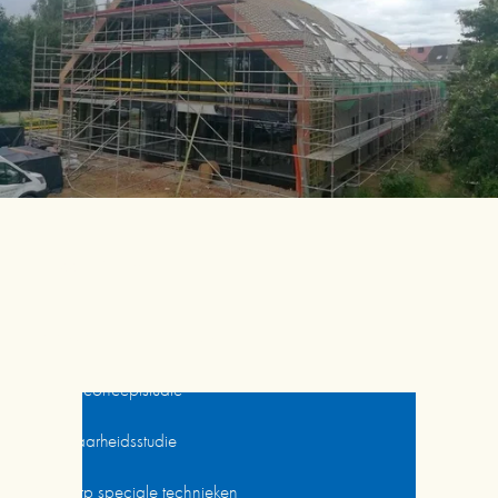
Missie Cenergie
Advies duurzaam bouwen
Energieconceptstudie
Haalbaarheidsstudie
Ontwerp speciale technieken