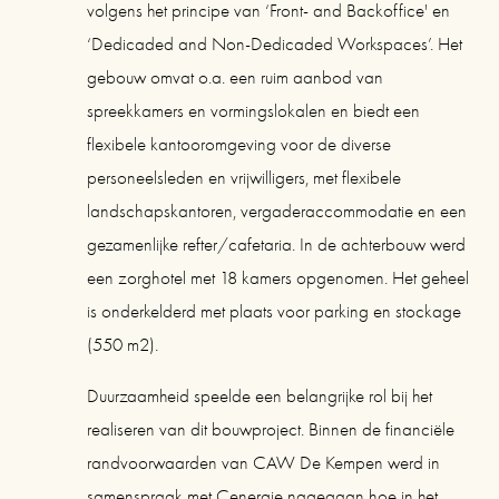
volgens het principe van ‘Front- and Backoffice' en 
‘Dedicaded and Non-Dedicaded Workspaces’. Het 
gebouw omvat o.a. een ruim aanbod van 
spreekkamers en vormingslokalen en biedt een 
flexibele kantooromgeving voor de diverse 
personeelsleden en vrijwilligers, met flexibele 
landschapskantoren, vergaderaccommodatie en een 
gezamenlijke refter/cafetaria. In de achterbouw werd 
een zorghotel met 18 kamers opgenomen. Het geheel 
is onderkelderd met plaats voor parking en stockage 
(550 m2).
Duurzaamheid speelde een belangrijke rol bij het 
realiseren van dit bouwproject. Binnen de financiële 
randvoorwaarden van CAW De Kempen werd in 
samenspraak met Cenergie nagegaan hoe in het 