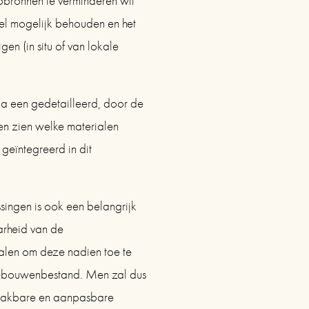
pbronnen te verminderen wil 
 mogelijk behouden en het 
n (in situ of van lokale 
a een gedetailleerd, door de 
 zien welke materialen 
eïntegreerd in dit 
singen is ook een belangrijk 
rheid van de 
len om deze nadien toe te 
ebouwenbestand. Men zal dus 
aakbare en aanpasbare 