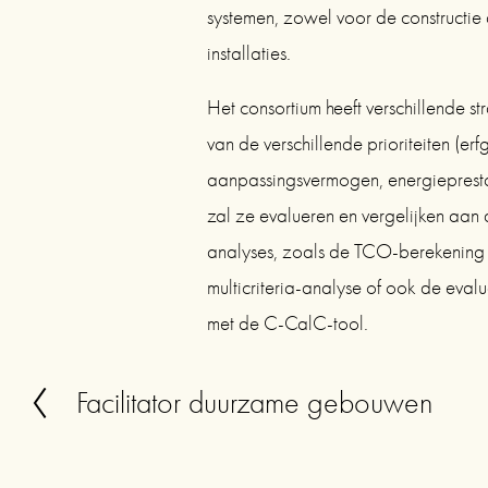
systemen, zowel voor de constructie a
installaties.
Het consortium heeft verschillende str
van de verschillende prioriteiten (er
aanpassingsvermogen, energieprestat
zal ze evalueren en vergelijken aan 
analyses, zoals de TCO-berekening (
multicriteria-analyse of ook de evaluat
met de C-CalC-tool.
Facilitator duurzame gebouwen
V
o
r