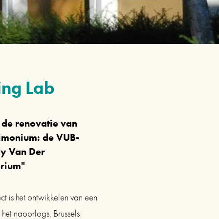
ing Lab
de renovatie van 
rimonium: de VUB-
y Van Der 
orium"
t is het ontwikkelen van een 
et naoorlogs, Brussels 