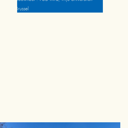
Brussel
Architect :  AAC architecture
Duurzaamheid, speciale technieken & 
energie advies : Cenergie
Uitvoeringstermijn: 
Januari 2020 – Augustus 2022