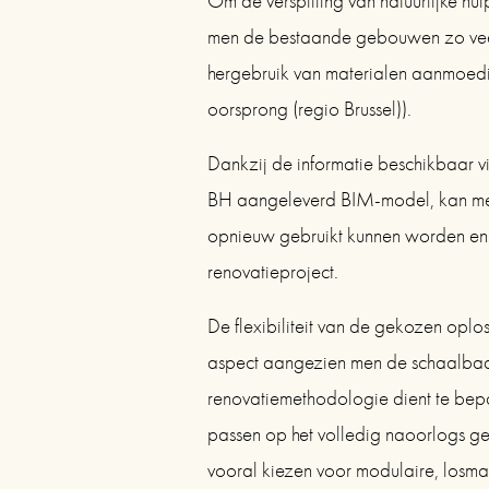
Om de verspilling van natuurlijke hul
men de bestaande gebouwen zo veel
hergebruik van materialen aanmoedige
oorsprong (regio Brussel)).
Dankzij de informatie beschikbaar vi
BH aangeleverd BIM-model, kan men
opnieuw gebruikt kunnen worden en g
renovatieproject.
De flexibiliteit van de gekozen oplos
aspect aangezien men de schaalbaa
renovatiemethodologie dient te bepa
passen op het volledig naoorlogs g
vooral kiezen voor modulaire, losm