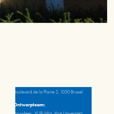
Projectfiche
Aard van het gebouw:  
studentenwoningen - 400 m2
Adres: 
Boulevard de la Plaine 2, 1050 Brussel
Ontwerpteam:
Bouwheer : VUB-Infra, Vrije Universiteit 