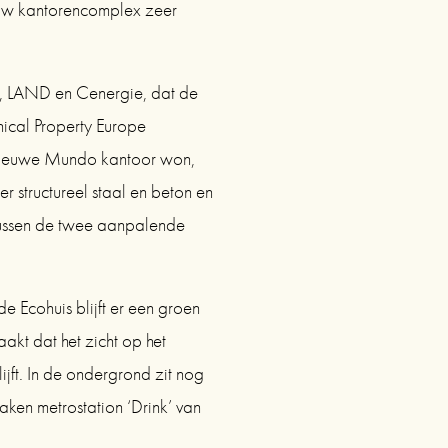
uw kantorencomplex zeer 
l, LAND en Cenergie, dat de 
ical Property Europe 
nieuwe Mundo kantoor won, 
structureel staal en beton en 
ussen de twee aanpalende 
 Ecohuis blijft er een groen 
kt dat het zicht op het 
jft. In de ondergrond zit nog 
ken metrostation ‘Drink’ van 