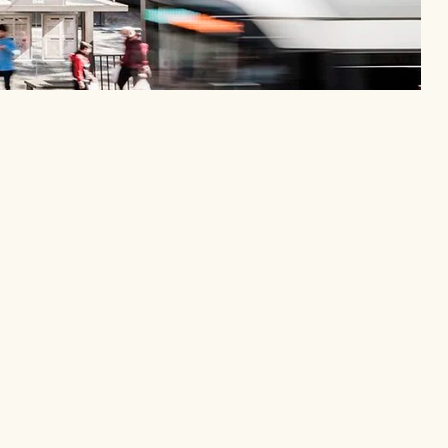
Projectfiche
Aard van het gebouw 
Passief kantoorgebouw
Oppervlakte 
2.320 m2
Bouwbudget
 3.400.000 €
Adres
 Turnhoutsebaan 139, 2140 