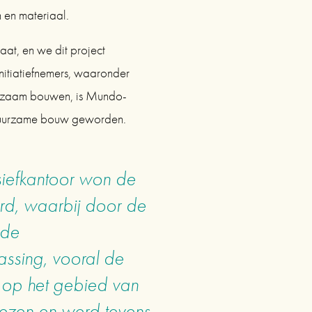
 en materiaal.
t, en we dit project 
itiatiefnemers, waaronder 
urzaam bouwen, is Mundo-
duurzame bouw geworden.
iefkantoor won de 
d, waarbij door de 
de 
sing, vooral de 
 op het gebied van 
rezen en werd tevens 