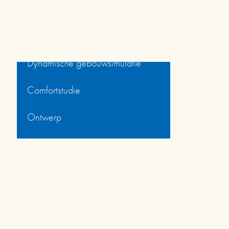
Energieconceptstudie
PHPP
Dynamische gebouwsimulatie
Comfortstudie
Ontwerp
Aanbesteding
Werfopvolging
Oplevering
Duurzaam materiaalbeheer