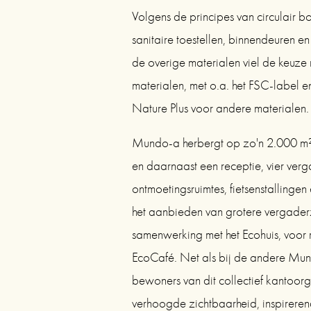
Volgens de principes van circulair b
sanitaire toestellen, binnendeuren e
de overige materialen viel de keuze
materialen, met o.a. het FSC-label en
Nature Plus voor andere materialen.
Mundo-a herbergt op zo'n 2.000 m² t
en daarnaast een receptie, vier verga
ontmoetingsruimtes, fietsenstallingen 
het aanbieden van grotere vergaderz
samenwerking met het Ecohuis, voor re
EcoCafé. Net als bij de andere Mun
bewoners van dit collectief kantoor
verhoogde zichtbaarheid, inspirerende