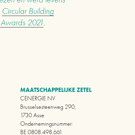
 
Circular Building
g Awards 2021
.
MAATSCHAPPELIJKE ZETEL      
CENERGIE NV
Brusselsesteenweg 290,                          
1730 Asse                             
Ondernemingsnummer:                                       
BE 0808.498.661 