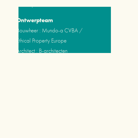
Antwerpen
Ontwerpteam
Bouwheer : Mundo-a CVBA / 
Ethical Property Europe
Architect : B-architecten
Ontwerp speciale technieken &
adviseur duurzaamheid, circulair 
bouwen en energie-efficiëntie: 
Cenergie
Uitvoeringstermijn 
2014-2018 / 
Bouwwerken 2017-2018
Foto © Lucid