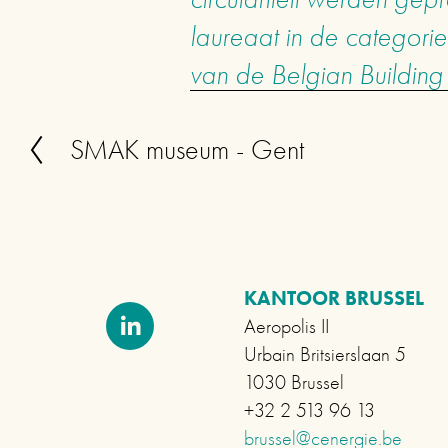
laureaat in de categorie
van de Belgian Buildin
SMAK museum - Gent
V
o
r
i
g
KANTOOR BRUSSEL
e
Aeropolis II
Urbain Britsierslaan 5
1030 Brussel
+32 2 513 96 13
brussel@cenergie.be